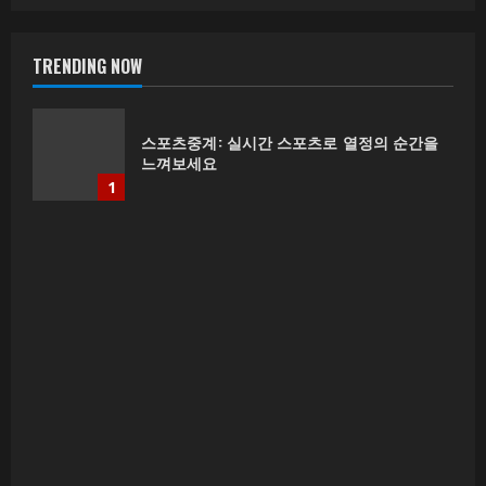
TRENDING NOW
스포츠중계: 실시간 스포츠로 열정의 순간을
느껴보세요
1